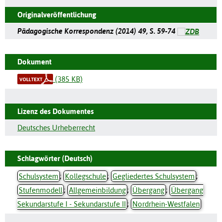
Originalveröffentlichung
Pädagogische Korrespondenz (2014) 49, S. 59-74
Dokument
(385 KB)
Lizenz des Dokumentes
Deutsches Urheberrecht
Schlagwörter (Deutsch)
Schulsystem
;
Kollegschule
;
Gegliedertes Schulsystem
;
Stufenmodell
;
Allgemeinbildung
;
Übergang
;
Übergang
Sekundarstufe I - Sekundarstufe II
;
Nordrhein-Westfalen