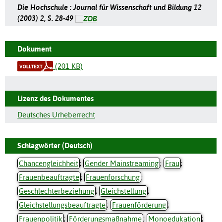
Die Hochschule : Journal für Wissenschaft und Bildung 12
(2003) 2, S. 28-49
Dokument
(201 KB)
Lizenz des Dokumentes
Deutsches Urheberrecht
Schlagwörter (Deutsch)
Chancengleichheit
;
Gender Mainstreaming
;
Frau
;
Frauenbeauftragte
;
Frauenforschung
;
Geschlechterbeziehung
;
Gleichstellung
;
Gleichstellungsbeauftragte
;
Frauenförderung
;
Frauenpolitik
;
Förderungsmaßnahme
;
Monoedukation
;