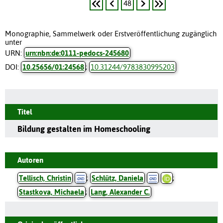
48
Monographie, Sammelwerk oder Erstveröffentlichung zugänglich
unter
URN:
urn:nbn:de:0111-pedocs-245680
DOI:
10.25656/01:24568
;
10.31244/9783830995203
Titel
Bildung gestalten im Homeschooling
Autoren
Tellisch, Christin
;
Schlütz, Daniela
;
Stastkova, Michaela
;
Lang, Alexander C.