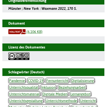
Originalveröffentlichung
Münster ; New York : Waxmann 2022, 170 S.
Dokument
(6.106 KB)
Lizenz des Dokumentes
Schlagwörter (Deutsch)
Pandemie
;
COVID-19
;
Fernunterricht
;
Digitalisierung
;
Unterrichtsqualität
;
Inklusion
;
Beziehungsarbeit
;
Unterrichtsmaterial
;
Digitale Medien
;
Lernangebot
;
Unterrichtsgestaltung
;
Unterrichtsmethode
;
Unterricht
;