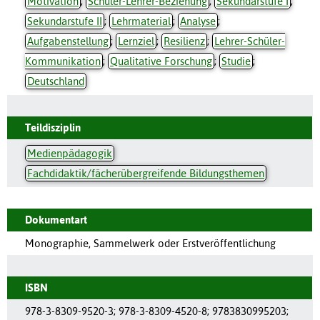
Motivation
;
Schüler-Lehrer-Beziehung
;
Sekundarstufe I
;
Sekundarstufe II
;
Lehrmaterial
;
Analyse
;
Aufgabenstellung
;
Lernziel
;
Resilienz
;
Lehrer-Schüler-
Kommunikation
;
Qualitative Forschung
;
Studie
;
Deutschland
Teildisziplin
Medienpädagogik
Fachdidaktik/fächerübergreifende Bildungsthemen
Dokumentart
Monographie, Sammelwerk oder Erstveröffentlichung
ISBN
978-3-8309-9520-3
;
978-3-8309-4520-8
;
9783830995203
;