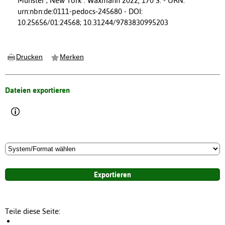
Münster ; New York : Waxmann 2022, 170 S. - URN:
urn:nbn:de:0111-pedocs-245680 - DOI:
10.25656/01:24568; 10.31244/9783830995203
Drucken
Merken
Dateien exportieren
Teile diese Seite: