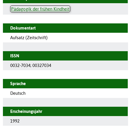
Pädagogik der frühen Kindheit
Dokumentart
Aufsatz (Zeitschrift)
ISSN
0032-7034
;
00327034
Sprache
Deutsch
Erscheinungsjahr
1992