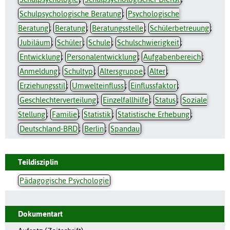
Schulpsychologische Beratung
;
Psychologische
Beratung
;
Beratung
;
Beratungsstelle
;
Schülerbetreuung
;
Jubiläum
;
Schüler
;
Schule
;
Schulschwierigkeit
;
Entwicklung
;
Personalentwicklung
;
Aufgabenbereich
;
Anmeldung
;
Schultyp
;
Altersgruppe
;
Alter
;
Erziehungsstil
;
Umwelteinfluss
;
Einflussfaktor
;
Geschlechterverteilung
;
Einzelfallhilfe
;
Status
;
Soziale
Stellung
;
Familie
;
Statistik
;
Statistische Erhebung
;
Deutschland-BRD
;
Berlin
;
Spandau
Teildisziplin
Pädagogische Psychologie
Dokumentart