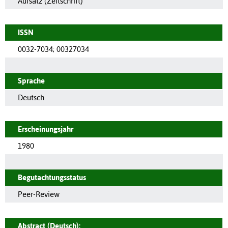
Aufsatz (Zeitschrift)
ISSN
0032-7034
;
00327034
Sprache
Deutsch
Erscheinungsjahr
1980
Begutachtungsstatus
Peer-Review
Abstract (Deutsch):