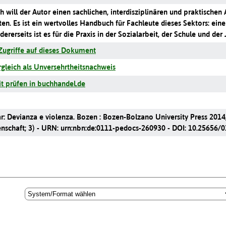
 will der Autor einen sachlichen, interdisziplinären und praktisch
en. Es ist ein wertvolles Handbuch für Fachleute dieses Sektors: ein
dererseits ist es für die Praxis in der Sozialarbeit, der Schule und de
Zugriffe auf dieses Dokument
leich als Unversehrtheitsnachweis
t prüfen in buchhandel.de
r: Devianza e violenza. Bozen : Bozen-Bolzano University Press 2014, X
enschaft; 3) - URN: urn:nbn:de:0111-pedocs-260930 - DOI: 10.25656