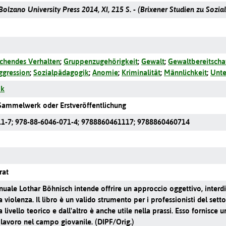
olzano University Press 2014, XI, 215 S. - (Brixener Studien zu Sozial
chendes Verhalten
;
Gruppenzugehörigkeit
;
Gewalt
;
Gewaltbereitscha
ggression
;
Sozialpädagogik
;
Anomie
;
Kriminalität
;
Männlichkeit
;
Unte
ik
ammelwerk oder Erstveröffentlichung
11-7
;
978-88-6046-071-4
;
9788860461117
;
9788860460714
rat
ale Lothar Böhnisch intende offrire un approccio oggettivo, interdis
a violenza. Il libro è un valido strumento per i professionisti del set
livello teorico e dall'altro è anche utile nella prassi. Esso fornisce u
, lavoro nel campo giovanile. (DIPF/Orig.)