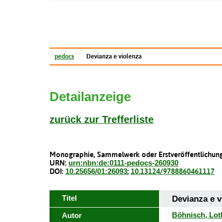
pe
docs
Devianza e violenza
Detailanzeige
zurück zur Trefferliste
Monographie, Sammelwerk oder Erstveröffentlichung
URN:
urn:nbn:de:0111-pedocs-260930
DOI:
10.25656/01:26093
;
10.13124/9788860461117
Titel
Devianza e v
Böhnisch, Lot
Autor