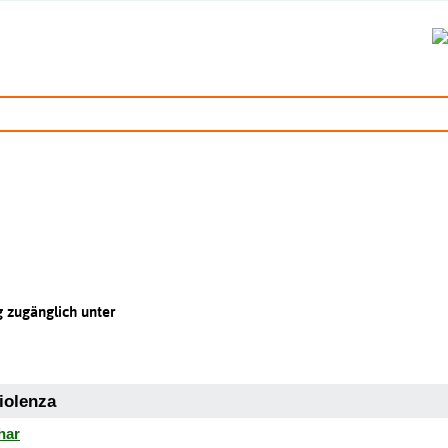
 zugänglich unter
iolenza
har