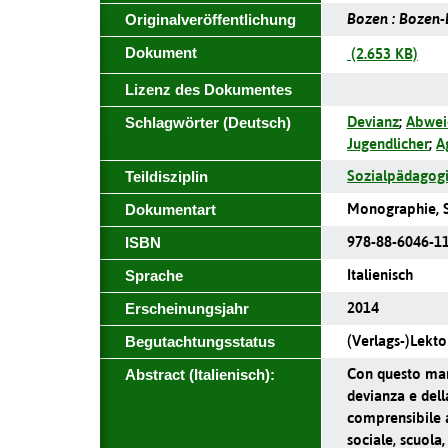
Bozen : Bozen-B
Originalveröffentlichung
Dokument
(2.653 KB)
Lizenz des Dokumentes
Devianz
;
Abwei
Schlagwörter (Deutsch)
Jugendlicher
;
A
Sozialpädagog
Teildisziplin
Monographie, S
Dokumentart
978-88-6046-1
ISBN
Italienisch
Sprache
2014
Erscheinungsjahr
(Verlags-)Lekto
Begutachtungsstatus
Con questo manu
Abstract (Italienisch):
devianza e dell
comprensibile a 
sociale, scuola