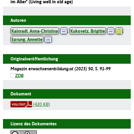
im Alter" (Living well in old age)
Autoren
Kainradl, Anna-Christina
;
Kukovetz, Brigitte
;
Sprung, Annette
Originalveröffentlichung
Magazin erwachsenenbildung.at (2023) 50, S. 91-99
Dokument
(420 KB)
Lizenz des Dokumentes