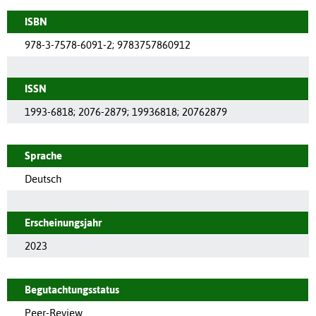
ISBN
978-3-7578-6091-2; 9783757860912
ISSN
1993-6818
;
2076-2879
;
19936818
;
20762879
Sprache
Deutsch
Erscheinungsjahr
2023
Begutachtungsstatus
Peer-Review