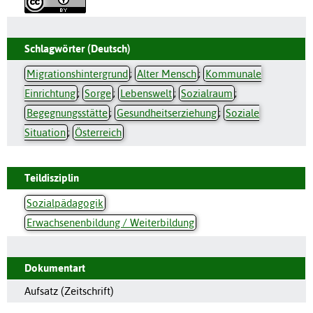
Schlagwörter (Deutsch)
Migrationshintergrund
;
Alter Mensch
;
Kommunale
Einrichtung
;
Sorge
;
Lebenswelt
;
Sozialraum
;
Begegnungsstätte
;
Gesundheitserziehung
;
Soziale
Situation
;
Österreich
Teildisziplin
Sozialpädagogik
Erwachsenenbildung / Weiterbildung
Dokumentart
Aufsatz (Zeitschrift)