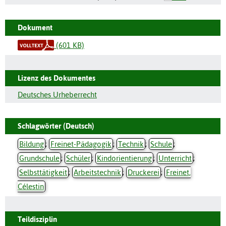
Dokument
(601 KB)
Lizenz des Dokumentes
Deutsches Urheberrecht
Schlagwörter (Deutsch)
Bildung
;
Freinet-Pädagogik
;
Technik
;
Schule
;
Grundschule
;
Schüler
;
Kindorientierung
;
Unterricht
;
Selbsttätigkeit
;
Arbeitstechnik
;
Druckerei
;
Freinet,
Célestin
Teildisziplin