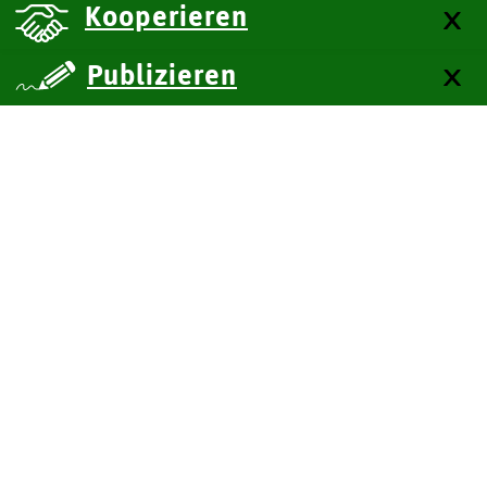
Kooperieren
Publizieren
über uns
Kontakt
Impressum
Datenschutz
Barrierefreiheit
SiteMap
Technische Dokumentation
Zum Seitenanfang
BITV-Feedback
Leichte Sprache