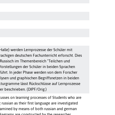
Halle) werden Lernprozesse der Schüler mit
achigen deutschen Fachunterricht erforscht. Dies
 Russisch im Themenbereich "Teilchen und
orstellungen der Schüler in beiden Sprachen
eführt. In jeder Phase werden von dem Forscher
lysen und graphischen Begriffsnetzen in beiden
kturgramme lässt Rückschlüsse auf Lernprozesse
r beschrieben. (DIPF/Orig.)
ocusses on learning processes of Students who are
ussian as their first language are investigated
 examined by means of both russian and german
diagrams are constructed by the researcher