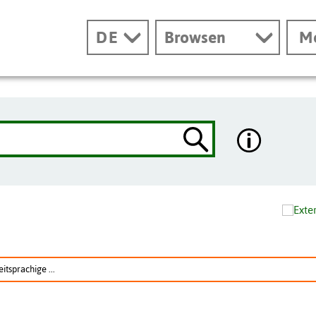
DE
Browsen
M
tsprachige ...