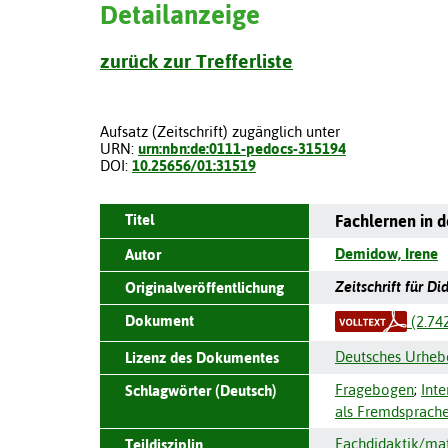
Detailanzeige
zurück zur Trefferliste
Aufsatz (Zeitschrift) zugänglich unter
URN:
urn:nbn:de:0111-pedocs-315194
DOI:
10.25656/01:31519
Titel
Fachlernen in d
Demidow, Irene
Autor
Zeitschrift für D
Originalveröffentlichung
Dokument
(2.74
Deutsches Urheb
Lizenz des Dokumentes
Fragebogen
;
Inte
Schlagwörter (Deutsch)
als Fremdsprach
Fachdidaktik/mat
Teildisziplin