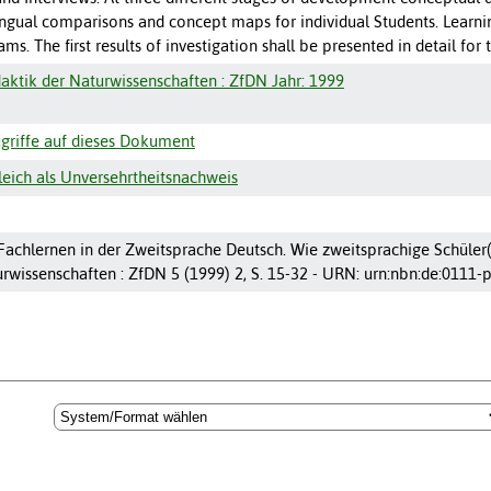
ingual comparisons and concept maps for individual Students. Learni
ms. The first results of investigation shall be presented in detail for
idaktik der Naturwissenschaften : ZfDN Jahr: 1999
griffe auf dieses Dokument
ich als Unversehrtheitsnachweis
achlernen in der Zweitsprache Deutsch. Wie zweitsprachige Schüler(in
urwissenschaften : ZfDN 5 (1999) 2, S. 15-32 - URN: urn:nbn:de:0111