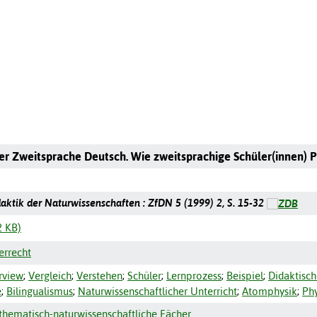
er Zweitsprache Deutsch. Wie zweitsprachige Schüler(innen) P
idaktik der Naturwissenschaften : ZfDN 5 (1999) 2, S. 15-32
2 KB)
errecht
rview
;
Vergleich
;
Verstehen
;
Schüler
;
Lernprozess
;
Beispiel
;
Didaktisc
e
;
Bilingualismus
;
Naturwissenschaftlicher Unterricht
;
Atomphysik
;
Phy
hematisch-naturwissenschaftliche Fächer