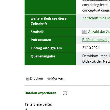
containing interl
conceptual diagra
Zeitschrift für D
weitere Beiträge dieser
Zeitschrift
Anzahl der Zu
Statistik
Prüfsummenvergle
Prüfsummen
21.10.2024
Eintrag erfolgte am
Demidow, Irene: F
Quellenangabe
Didaktik der Nat
Drucken
Merken
Dateien exportieren
Teile diese Seite: