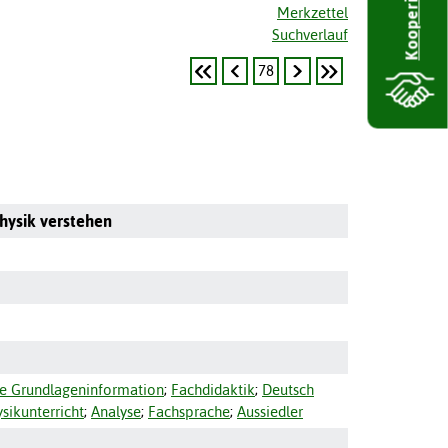
Kooperieren
Merkzettel
Suchverlauf
78
hysik verstehen
he Grundlageninformation
;
Fachdidaktik
;
Deutsch
sikunterricht
;
Analyse
;
Fachsprache
;
Aussiedler