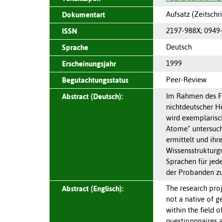
Aufsatz (Zeitschri
Dokumentart
2197-988X
;
0949
ISSN
Deutsch
Sprache
1999
Erscheinungsjahr
Peer-Review
Begutachtungsstatus
Im Rahmen des Fo
Abstract (Deutsch):
nichtdeutscher H
wird exemplarisc
Atome" untersuch
ermittelt und ihr
Wissensstrukturg
Sprachen für jed
der Probanden zu
The research proj
Abstract (Englisch):
not a native of g
within the field
questionnnaires a