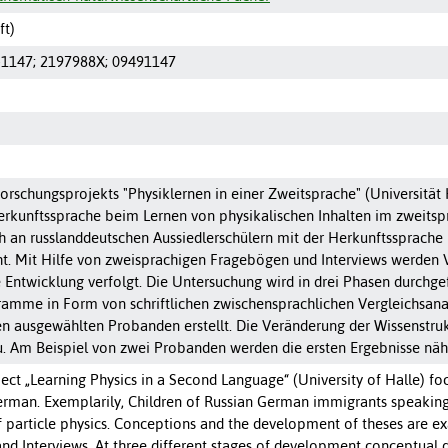
ft)
-1147
;
2197988X
;
09491147
rschungsprojekts "Physiklernen in einer Zweitsprache" (Universität 
erkunftssprache beim Lernen von physikalischen Inhalten im zweitspr
h an russlanddeutschen Aussiedlerschülern mit der Herkunftssprache
t. Mit Hilfe von zweisprachigen Fragebögen und Interviews werden V
e Entwicklung verfolgt. Die Untersuchung wird in drei Phasen durchg
ramme in Form von schriftlichen zwischensprachlichen Vergleichsana
en ausgewählten Probanden erstellt. Die Veränderung der Wissenstru
. Am Beispiel von zwei Probanden werden die ersten Ergebnisse nähe
ect „Learning Physics in a Second Language“ (University of Halle) f
erman. Exemplarily, Children of Russian German immigrants speaking r
 of particle physics. Conceptions and the development of theses are
nd Interviews. At three different stages of development conceptual 