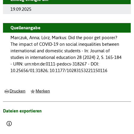
19.09.2025
Quellenangabe
Marczuk, Anna; Lörz, Markus: Did the poor get poorer?
The impact of COVID-19 on social inequalities between
international and domestic students - In: Journal of
studies in international education 28 (2024) 2, S. 165-184
- URN: urn:nbn:de:0111-pedocs-318267 - DOI:
10.25656/01:31826; 10.1177/10283153221150116
Drucken
Merken
Dateien exportieren