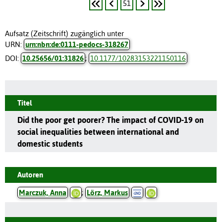
51
Aufsatz (Zeitschrift) zugänglich unter
URN:
urn:nbn:de:0111-pedocs-318267
DOI:
10.25656/01:31826
;
10.1177/10283153221150116
Titel
Did the poor get poorer? The impact of COVID-19 on
social inequalities between international and
domestic students
Autoren
Marczuk, Anna
;
Lörz, Markus