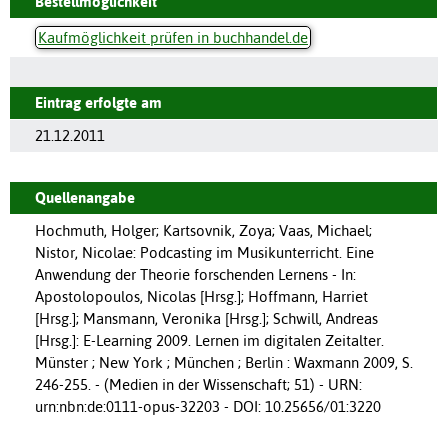
Bestellmöglichkeit
Kaufmöglichkeit prüfen in buchhandel.de
Eintrag erfolgte am
21.12.2011
Quellenangabe
Hochmuth, Holger; Kartsovnik, Zoya; Vaas, Michael;
Nistor, Nicolae: Podcasting im Musikunterricht. Eine
Anwendung der Theorie forschenden Lernens - In:
Apostolopoulos, Nicolas [Hrsg.]; Hoffmann, Harriet
[Hrsg.]; Mansmann, Veronika [Hrsg.]; Schwill, Andreas
[Hrsg.]: E-Learning 2009. Lernen im digitalen Zeitalter.
Münster ; New York ; München ; Berlin : Waxmann 2009, S.
246-255. - (Medien in der Wissenschaft; 51) - URN:
urn:nbn:de:0111-opus-32203 - DOI: 10.25656/01:3220