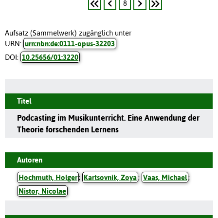
8
Aufsatz (Sammelwerk) zugänglich unter
URN:
urn:nbn:de:0111-opus-32203
DOI:
10.25656/01:3220
Titel
Podcasting im Musikunterricht. Eine Anwendung der
Theorie forschenden Lernens
Autoren
Hochmuth, Holger
;
Kartsovnik, Zoya
;
Vaas, Michael
;
Nistor, Nicolae