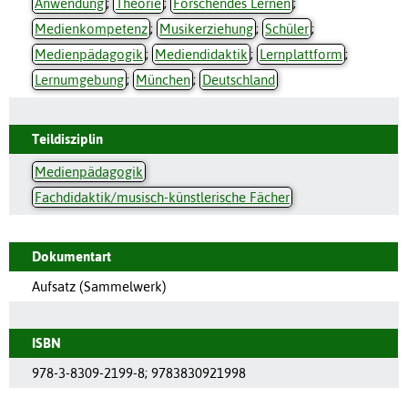
Anwendung
;
Theorie
;
Forschendes Lernen
;
Medienkompetenz
;
Musikerziehung
;
Schüler
;
Medienpädagogik
;
Mediendidaktik
;
Lernplattform
;
Lernumgebung
;
München
;
Deutschland
Teildisziplin
Medienpädagogik
Fachdidaktik/musisch-künstlerische Fächer
Dokumentart
Aufsatz (Sammelwerk)
ISBN
978-3-8309-2199-8; 9783830921998