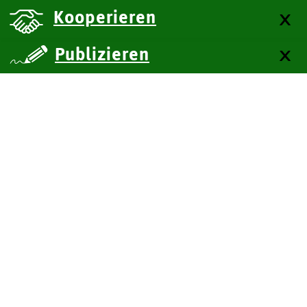
Kooperieren
Publizieren
über uns
Kontakt
Impressum
Datenschutz
Barrierefreiheit
SiteMap
Technische Dokumentation
Zum Seitenanfang
BITV-Feedback