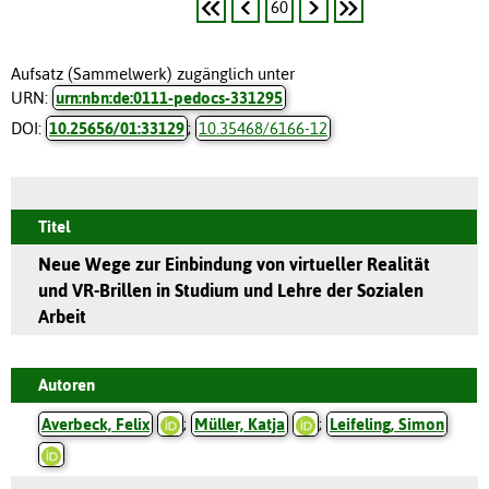
60
Aufsatz (Sammelwerk) zugänglich unter
URN:
urn:nbn:de:0111-pedocs-331295
DOI:
10.25656/01:33129
;
10.35468/6166-12
Titel
Neue Wege zur Einbindung von virtueller Realität
und VR-Brillen in Studium und Lehre der Sozialen
Arbeit
Autoren
Averbeck, Felix
;
Müller, Katja
;
Leifeling, Simon