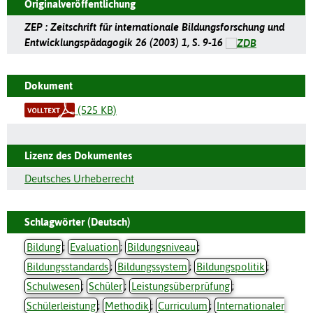
Originalveröffentlichung
ZEP : Zeitschrift für internationale Bildungsforschung und
Entwicklungspädagogik 26 (2003) 1, S. 9-16
Dokument
(525 KB)
Lizenz des Dokumentes
Deutsches Urheberrecht
Schlagwörter (Deutsch)
Bildung
;
Evaluation
;
Bildungsniveau
;
Bildungsstandards
;
Bildungssystem
;
Bildungspolitik
;
Schulwesen
;
Schüler
;
Leistungsüberprüfung
;
Schülerleistung
;
Methodik
;
Curriculum
;
Internationaler