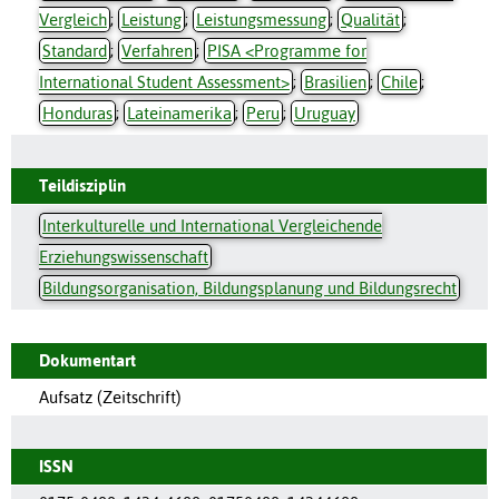
Vergleich
;
Leistung
;
Leistungsmessung
;
Qualität
;
Standard
;
Verfahren
;
PISA <Programme for
International Student Assessment>
;
Brasilien
;
Chile
;
Honduras
;
Lateinamerika
;
Peru
;
Uruguay
Teildisziplin
Interkulturelle und International Vergleichende
Erziehungswissenschaft
Bildungsorganisation, Bildungsplanung und Bildungsrecht
Dokumentart
Aufsatz (Zeitschrift)
ISSN