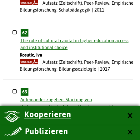
Aufsatz (Zeitschrift), Peer-Review, Empirische
Bildungsforschung, Schulpädagogik
2011
62
The role of cultural capital in higher education access
and institutional choice
Kosutic, Iva
Aufsatz (Zeitschrift), Peer-Review, Empirische
Bildungsforschung, Bildungssoziologie
2017
63
Aufeinander zugehen. Stärkung von
Bildungsgerechtigkeit durch Beratung in und für
Kooperieren
Kindertagesstätten
Schmitt, Kathrin
Büttner, Gerhard
Aufsatz (Sammelwerk), (Verlags-)Lektorat,
Publizieren
Pädagogik der frühen Kindheit
2017