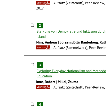
Aufsatz (Zeitschrift), Peer-Revie
2017
2
Stärkung von Demokratie und Inklusion durch 
Island
Hinz, Andreas
Jörgensdóttir Rauterberg, Rut
Aufsatz (Sammelwerk), Peer-Revi
3
Exploring Everyday Nationalism and Methodol
Education
Imre, Robert
Millei, Zsuzsa
Aufsatz (Zeitschrift), Peer-Review
4