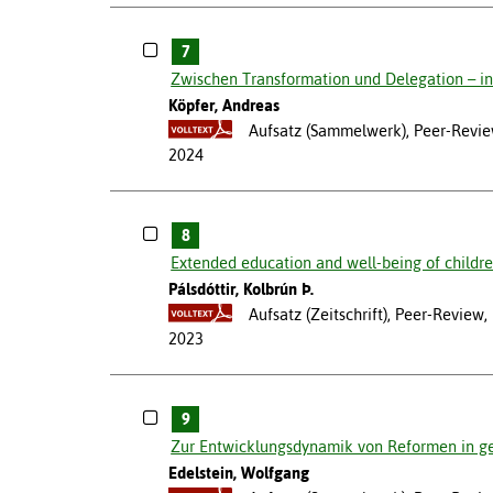
7
Zwischen Transformation und Delegation – int
Köpfer, Andreas
Aufsatz (Sammelwerk), Peer-Review
2024
8
Extended education and well-being of childre
Pálsdóttir, Kolbrún Þ.
Aufsatz (Zeitschrift), Peer-Review
2023
9
Zur Entwicklungsdynamik von Reformen in g
Edelstein, Wolfgang