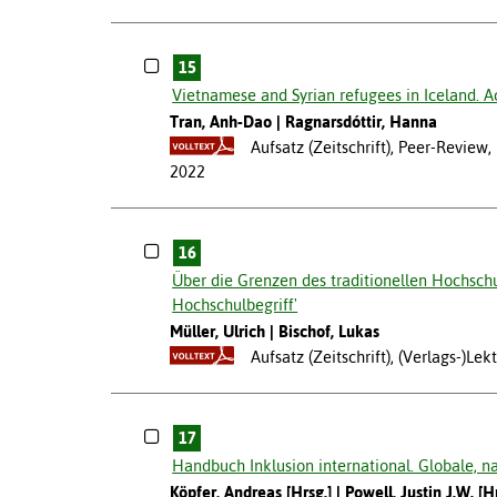
15
Vietnamese and Syrian refugees in Iceland. A
Tran, Anh-Dao
Ragnarsdóttir, Hanna
Aufsatz (Zeitschrift), Peer-Review
2022
16
Über die Grenzen des traditionellen Hochschu
Hochschulbegriff'
Müller, Ulrich
Bischof, Lukas
Aufsatz (Zeitschrift), (Verlags-)L
17
Handbuch Inklusion international. Globale, n
Köpfer, Andreas [Hrsg.]
Powell, Justin J.W. [H