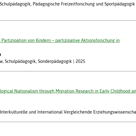
w, Schulpädagogik, Pädagogische Freizeitforschung und Sportpädagogik
Partizipation von Kindern – partizipative Aktionsforschung in
h
ew, Schulpädagogik, Sonderpädagogik
2025
ogical Nationalism through Migration Research in Early Childhood an
, Interkulturelle und International Vergleichende Erziehungswissenscha