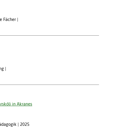
he Fächer
ng
rskóli in Akranes
pädagogik
2025