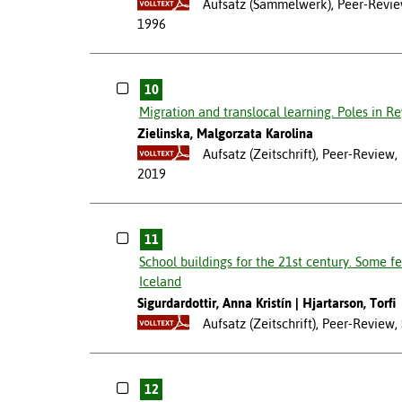
Aufsatz (Sammelwerk), Peer-Revie
1996
10
Migration and translocal learning. Poles in R
Zielinska, Malgorzata Karolina
Aufsatz (Zeitschrift), Peer-Review
2019
11
School buildings for the 21st century. Some f
Iceland
Sigurdardottir, Anna Kristín
Hjartarson, Torfi
Aufsatz (Zeitschrift), Peer-Review
12