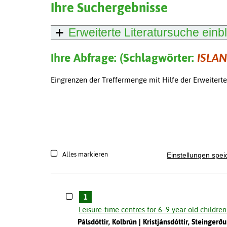
Ihre Suchergebnisse
Erweiterte Literatursuche
einb
Ihre Abfrage: (Schlagwörter:
ISLA
Eingrenzen der Treffermenge mit Hilfe der Erweitert
Alles markieren
Einstellungen spei
1
Leisure-time centres for 6–9 year old children
Pálsdóttir, Kolbrún
Kristjánsdóttir, Steingerðu