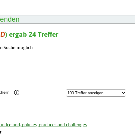
lenden
ND
) ergab 24 Treffer
en Suche möglich.
chern
 in Iceland; policies, practices and challenges
r