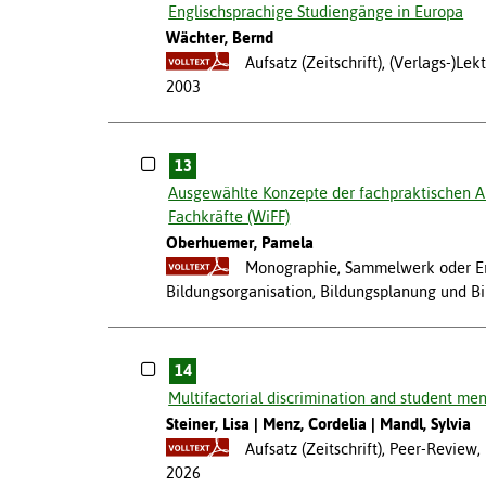
Englischsprachige Studiengänge in Europa
Wächter, Bernd
Aufsatz (Zeitschrift), (Verlags-)L
2003
13
Ausgewählte Konzepte der fachpraktischen Au
Fachkräfte (WiFF)
Oberhuemer, Pamela
Monographie, Sammelwerk oder Erst
Bildungsorganisation, Bildungsplanung und B
14
Multifactorial discrimination and student men
Steiner, Lisa
Menz, Cordelia
Mandl, Sylvia
Aufsatz (Zeitschrift), Peer-Revie
2026