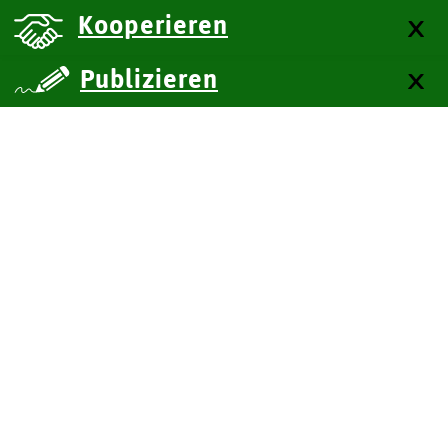
Kooperieren
Publizieren
über uns
Kontakt
Impressum
Datenschutz
Barrierefreiheit
SiteMap
Technische Dokumentation
Zum Seitenanfang
BITV-Feedback