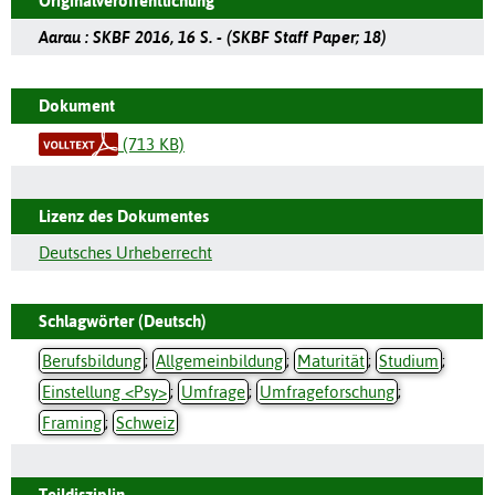
Originalveröffentlichung
Aarau : SKBF 2016, 16 S. - (SKBF Staff Paper; 18)
Dokument
(713 KB)
Lizenz des Dokumentes
Deutsches Urheberrecht
Schlagwörter (Deutsch)
Berufsbildung
;
Allgemeinbildung
;
Maturität
;
Studium
;
Einstellung <Psy>
;
Umfrage
;
Umfrageforschung
;
Framing
;
Schweiz
Teildisziplin