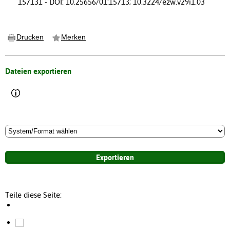
157131 - DOI: 10.25656/01:15713; 10.3224/ezw.v29i1.03
Drucken
Merken
Dateien exportieren
Teile diese Seite: