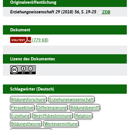
Originalveröffentlichung
Erziehungswissenschaft 29 (2018) 56, S. 19-25
Dokument
(779 KB)
Lizenz des Dokumentes
Schlagwörter (Deutsch)
Bildungsforschung
;
Erziehungswissenschaft
;
Perspektive
;
Differenzierung
;
Bildungsbegriff
;
Erziehung
;
Begriffsbestimmung
;
Relation
;
Bildungstheorie
;
Wertevermittlung
;