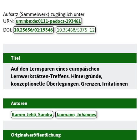
Aufsatz (Sammelwerk) zugänglich unter
URN:
urn:nbn:de:0111-pedocs-193461
DOI:
10.25656/01:19346
;
10.35468/5375_12
Titel
Auf den Lernspuren eines europäischen
Lernwerkstätten-Treffens. Hintergründe,
konzeptionelle Überlegungen, Grenzen, Irritationen
Autoren
Kamm Jehli, Sandra
;
Jaumann, Johannes
Originalveröffentlichung