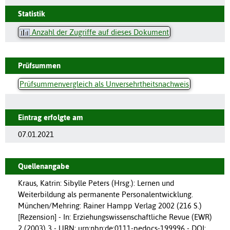
Statistik
Anzahl der Zugriffe auf dieses Dokument
Prüfsummen
Prüfsummenvergleich als Unversehrtheitsnachweis
Eintrag erfolgte am
07.01.2021
Quellenangabe
Kraus, Katrin: Sibylle Peters (Hrsg.): Lernen und
Weiterbildung als permanente Personalentwicklung.
München/Mehring: Rainer Hampp Verlag 2002 (216 S.)
[Rezension] - In: Erziehungswissenschaftliche Revue (EWR)
2 (2003) 3 - URN: urn:nbn:de:0111-pedocs-199996 - DOI: