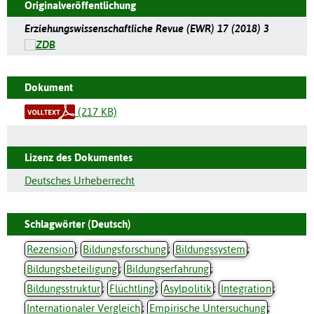
Originalveröffentlichung
Erziehungswissenschaftliche Revue (EWR) 17 (2018) 3
Dokument
(217 KB)
Lizenz des Dokumentes
Deutsches Urheberrecht
Schlagwörter (Deutsch)
Rezension
;
Bildungsforschung
;
Bildungssystem
;
Bildungsbeteiligung
;
Bildungserfahrung
;
Bildungsstruktur
;
Flüchtling
;
Asylpolitik
;
Integration
;
Internationaler Vergleich
;
Empirische Untersuchung
;