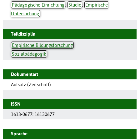
Pädagogische Einrichtung
;
Studie
;
Empirische
Untersuchung
Teildisziplin
Empirische Bildungsforschung
Sozialpädagogik
Dokumentart
Aufsatz (Zeitschrift)
ISSN
1613-0677
;
16130677
Sprache