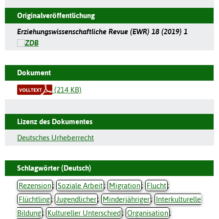
Originalveröffentlichung
Erziehungswissenschaftliche Revue (EWR) 18 (2019) 1
Dokument
(214 KB)
Lizenz des Dokumentes
Deutsches Urheberrecht
Schlagwörter (Deutsch)
Rezension
;
Soziale Arbeit
;
Migration
;
Flucht
;
Flüchtling
;
Jugendlicher
;
Minderjähriger
;
Interkulturelle
Bildung
;
Kultureller Unterschied
;
Organisation
;