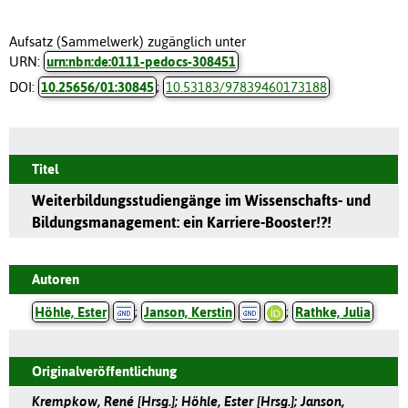
Aufsatz (Sammelwerk) zugänglich unter
URN:
urn:nbn:de:0111-pedocs-308451
DOI:
10.25656/01:30845
;
10.53183/97839460173188
Titel
Weiterbildungsstudiengänge im Wissenschafts- und
Bildungsmanagement: ein Karriere-Booster!?!
Autoren
Höhle, Ester
;
Janson, Kerstin
;
Rathke, Julia
Originalveröffentlichung
Krempkow, René [Hrsg.]; Höhle, Ester [Hrsg.]; Janson,