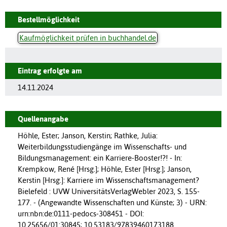
Bestellmöglichkeit
Kaufmöglichkeit prüfen in buchhandel.de
Eintrag erfolgte am
14.11.2024
Quellenangabe
Höhle, Ester; Janson, Kerstin; Rathke, Julia:
Weiterbildungsstudiengänge im Wissenschafts- und
Bildungsmanagement: ein Karriere-Booster!?! - In:
Krempkow, René [Hrsg.]; Höhle, Ester [Hrsg.]; Janson,
Kerstin [Hrsg.]: Karriere im Wissenschaftsmanagement?
Bielefeld : UVW UniversitätsVerlagWebler 2023, S. 155-
177. - (Angewandte Wissenschaften und Künste; 3) - URN:
urn:nbn:de:0111-pedocs-308451 - DOI:
10.25656/01:30845; 10.53183/97839460173188