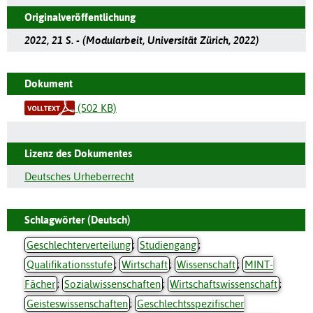
Originalveröffentlichung
2022, 21 S. - (Modularbeit, Universität Zürich, 2022)
Dokument
(502 KB)
Lizenz des Dokumentes
Deutsches Urheberrecht
Schlagwörter (Deutsch)
Geschlechterverteilung
;
Studiengang
;
Qualifikationsstufe
;
Wirtschaft
;
Wissenschaft
;
MINT-
Fächer
;
Sozialwissenschaften
;
Wirtschaftswissenschaft
;
Geisteswissenschaften
;
Geschlechtsspezifischer