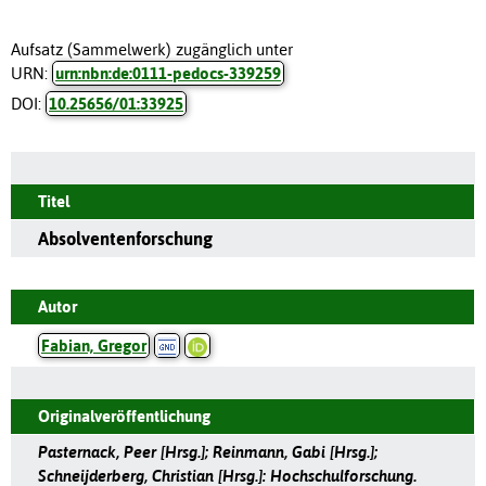
Aufsatz (Sammelwerk) zugänglich unter
URN:
urn:nbn:de:0111-pedocs-339259
DOI:
10.25656/01:33925
Titel
Absolventenforschung
Autor
Fabian, Gregor
Originalveröffentlichung
Pasternack, Peer [Hrsg.]; Reinmann, Gabi [Hrsg.];
Schneijderberg, Christian [Hrsg.]: Hochschulforschung.