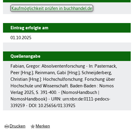
Kaufmöglichkeit prüfen in buchhandel.de
Eintrag erfolgte am
01.10.2025
Quellenangabe
Fabian, Gregor: Absolventenforschung - In: Pasternack,
Peer [Hrsg.]; Reinmann, Gabi [Hrsg.]; Schneijderberg,
Christian [Hrsg.]: Hochschulforschung. Forschung über
Hochschule und Wissenschaft. Baden-Baden : Nomos
Verlag 2025, S. 391-400. - (NomosHandbuch |
NomosHandbook) - URN: urn:nbn:de:0111-pedocs-
339259 - DOI: 10.25656/01:33925
Drucken
Merken