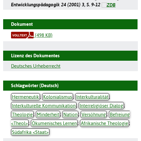
Entwicklungspädagogik 24 (2001) 3, S. 9-12
Dokument
(498 KB)
Lizenz des Dokumentes
Deutsches Urheberrecht
Schlagwörter (Deutsch)
Hermeneutik
;
Kolonialismus
;
Interkulturalität
;
Interkulturelle Kommunikation
;
Interreligiöser Dialog
;
Theologie
;
Minderheit
;
Nation
;
Versöhnung
;
Befreiung
<Theol>
;
Ökumenisches Lernen
;
Afrikanische Theologie
;
Südafrika <Staat>