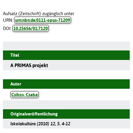
Aufsatz (Zeitschrift) zugänglich unter
URN:
urn:nbn:de:0111-opus-71209
DOI:
10.25656/01:7120
Titel
A PRIMAS projekt
Autor
Csíkos, Csaba
Originalveröffentlichung
Iskolakultúra (2010) 12, S. 4-12