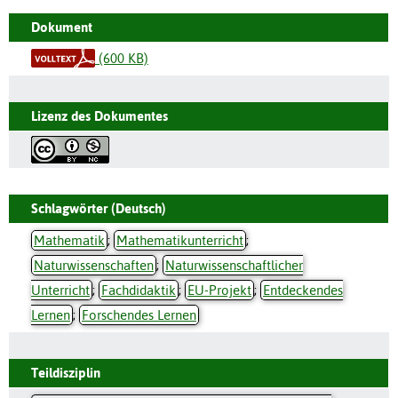
Dokument
(600 KB)
Lizenz des Dokumentes
Schlagwörter (Deutsch)
Mathematik
;
Mathematikunterricht
;
Naturwissenschaften
;
Naturwissenschaftlicher
Unterricht
;
Fachdidaktik
;
EU-Projekt
;
Entdeckendes
Lernen
;
Forschendes Lernen
Teildisziplin