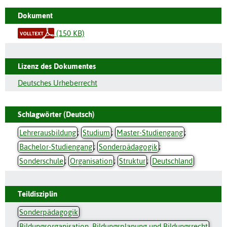
Dokument
(150 KB)
Lizenz des Dokumentes
Deutsches Urheberrecht
Schlagwörter (Deutsch)
Lehrerausbildung
;
Studium
;
Master-Studiengang
;
Bachelor-Studiengang
;
Sonderpädagogik
;
Sonderschule
;
Organisation
;
Struktur
;
Deutschland
Teildisziplin
Sonderpädagogik
Bildungsorganisation, Bildungsplanung und Bildungsrecht