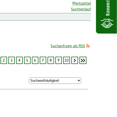
Kooperieren
Merkzettel
Suchverlauf
Suchanfrage als RSS
2
3
4
5
6
7
8
9
10