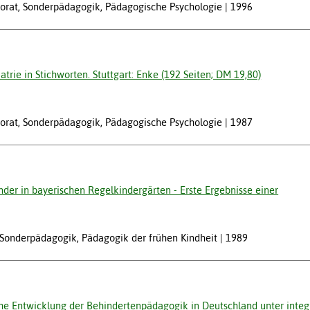
ektorat, Sonderpädagogik, Pädagogische Psychologie
1996
trie in Stichworten. Stuttgart: Enke (192 Seiten; DM 19,80)
ektorat, Sonderpädagogik, Pädagogische Psychologie
1987
der in bayerischen Regelkindergärten - Erste Ergebnisse einer
w, Sonderpädagogik, Pädagogik der frühen Kindheit
1989
ische Entwicklung der Behindertenpädagogik in Deutschland unter inte