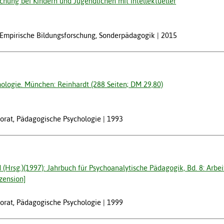
chung bei Kindern und Jugendlichen mit intellektueller
w, Empirische Bildungsforschung, Sonderpädagogik
2015
hologie. München: Reinhardt (288 Seiten; DM 29,80)
ktorat, Pädagogische Psychologie
1993
d (Hrsg.)(1997): Jahrbuch für Psychoanalytische Pädagogik, Bd. 8: Arbe
zension]
ktorat, Pädagogische Psychologie
1999