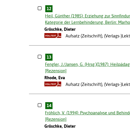
12
Heil, Günther (1985): Erziehung zur Sinnfin
Kategorie der Lernbehinderung. Berlin: Marhol
Gröschke, Dieter
Aufsatz (Zeitschrift), (Verlags-)L
13
Fengler, J./Jansen, G. (Hrsg.)(1987): Heilpäd
[Rezension]
Rhode, Eva
Aufsatz (Zeitschrift), (Verlags-)L
14
Fröhlich, V. (1994): Psychoanalyse und Behi
[Rezension]
Gröschke, Dieter