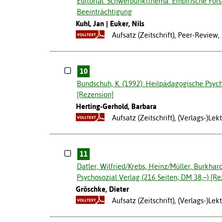
Editorial. Schwerpunktthema: Empirische Fors
Beeinträchtigung
Kuhl, Jan
Euker, Nils
Aufsatz (Zeitschrift), Peer-Revie
10
Bundschuh, K. (1992): Heilpädagogische Psyc
[Rezension]
Herting-Gerhold, Barbara
Aufsatz (Zeitschrift), (Verlags-)Le
11
Datler, Wilfried/Krebs, Heinz/Müller, Burkhar
Psychosozial Verlag (216 Seiten; DM 38,–) [Re
Gröschke, Dieter
Aufsatz (Zeitschrift), (Verlags-)Le