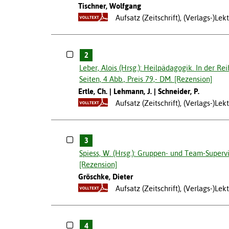
Tischner, Wolfgang
Aufsatz (Zeitschrift), (Verlags-)L
2
Leber, Alois (Hrsg.): Heilpädagogik. In der 
Seiten, 4 Abb., Preis 79,- DM. [Rezension]
Ertle, Ch.
Lehmann, J.
Schneider, P.
Aufsatz (Zeitschrift), (Verlags-)L
3
Spiess, W. (Hrsg.): Gruppen- und Team-Supervi
[Rezension]
Gröschke, Dieter
Aufsatz (Zeitschrift), (Verlags-)L
4