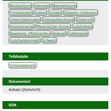
Beobachtung
;
Interview
;
Wahrnehmung
;
Primarbereich
;
Lehrer
;
Schüler
;
Disziplin <Ordnung>
;
Unterrichtsprozess
;
Videoaufzeichnung
;
Unterricht
;
Körpersprache
;
Menschlicher Körper
;
Leiblichkeit
;
Bewegung <Motorische>
;
Analyse
;
Fallbeispiel
;
Forschungsprojekt
;
Schweiz
Teildisziplin
Schulpädagogik
Dokumentart
Aufsatz (Zeitschrift)
ISSN