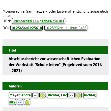
Monographie, Sammelwerk oder Erstveröffentlichung zugänglich
unter
URN:
urn:nbn:de:0111-pedocs-256103
DOI:
10.25656/01:25610
;
10.25932/publishup-5488
Titel
Abschlussbericht zur wissenschaftlichen Evaluation
der Werkstatt "Schule leiten" (Projektzeitraum 2016
– 2021)
Autoren
Meyer, André
;
Richter, Eric
;
Richter,
Dirk