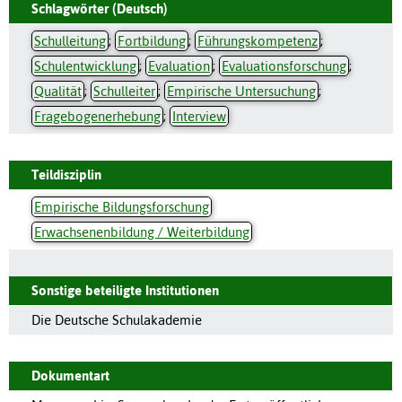
Schlagwörter (Deutsch)
Schulleitung
;
Fortbildung
;
Führungskompetenz
;
Schulentwicklung
;
Evaluation
;
Evaluationsforschung
;
Qualität
;
Schulleiter
;
Empirische Untersuchung
;
Fragebogenerhebung
;
Interview
Teildisziplin
Empirische Bildungsforschung
Erwachsenenbildung / Weiterbildung
Sonstige beteiligte Institutionen
Die Deutsche Schulakademie
Dokumentart