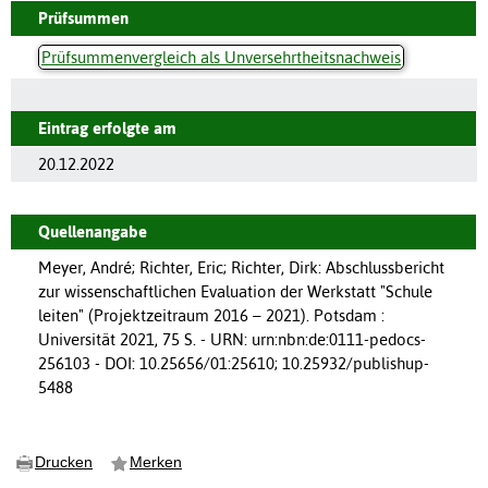
Prüfsummen
Prüfsummenvergleich als Unversehrtheitsnachweis
Eintrag erfolgte am
20.12.2022
Quellenangabe
Meyer, André; Richter, Eric; Richter, Dirk: Abschlussbericht
zur wissenschaftlichen Evaluation der Werkstatt "Schule
leiten" (Projektzeitraum 2016 – 2021). Potsdam :
Universität 2021, 75 S. - URN: urn:nbn:de:0111-pedocs-
256103 - DOI: 10.25656/01:25610; 10.25932/publishup-
5488
Drucken
Merken