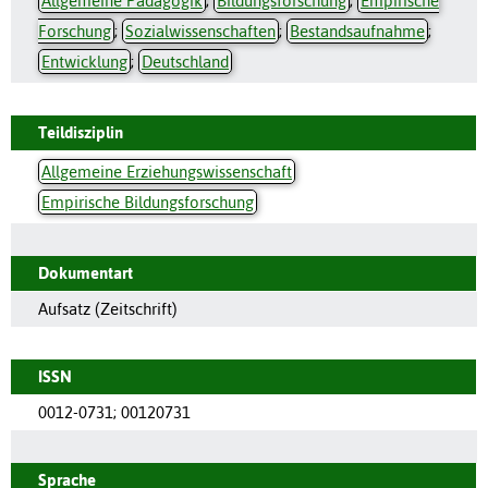
Allgemeine Pädagogik
;
Bildungsforschung
;
Empirische
Forschung
;
Sozialwissenschaften
;
Bestandsaufnahme
;
Entwicklung
;
Deutschland
Teildisziplin
Allgemeine Erziehungswissenschaft
Empirische Bildungsforschung
Dokumentart
Aufsatz (Zeitschrift)
ISSN
0012-0731
;
00120731
Sprache