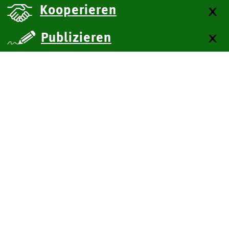
Kooperieren
Publizieren
über uns
Kontakt
Impressum
Datenschutz
Barrierefreiheit
SiteMap
Technische Dokumentation
Zum Seitenanfang
BITV-Feedback