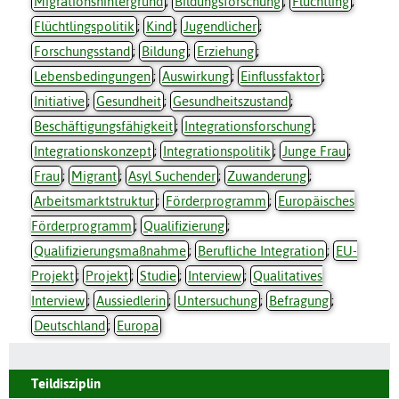
Migrationshintergrund
;
Bildungsforschung
;
Flüchtling
;
Flüchtlingspolitik
;
Kind
;
Jugendlicher
;
Forschungsstand
;
Bildung
;
Erziehung
;
Lebensbedingungen
;
Auswirkung
;
Einflussfaktor
;
Initiative
;
Gesundheit
;
Gesundheitszustand
;
Beschäftigungsfähigkeit
;
Integrationsforschung
;
Integrationskonzept
;
Integrationspolitik
;
Junge Frau
;
Frau
;
Migrant
;
Asyl Suchender
;
Zuwanderung
;
Arbeitsmarktstruktur
;
Förderprogramm
;
Europäisches
Förderprogramm
;
Qualifizierung
;
Qualifizierungsmaßnahme
;
Berufliche Integration
;
EU-
Projekt
;
Projekt
;
Studie
;
Interview
;
Qualitatives
Interview
;
Aussiedlerin
;
Untersuchung
;
Befragung
;
Deutschland
;
Europa
Teildisziplin