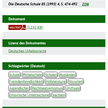
Die Deutsche Schule 85 (1993) 4, S. 474-492
Dokument
(1.192 KB)
Lizenz des Dokumentes
Deutsches Urheberrecht
Schlagwörter (Deutsch)
Schule
;
Mittelschule
;
Schüler
;
Ausländer
;
Fremdenfeindlichkeit
;
Hilfeleistung
;
Vorurteil
;
Jugendlicher
;
Rechtsextremismus
;
Umfrage
;
Empirische Untersuchung
;
Sachsen