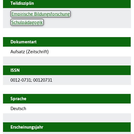
Teildisziplin
Empirische Bildungsforschung
Schulpädagogik
Dokumentart
Aufsatz (Zeitschrift)
ISSN
0012-0731
;
00120731
Sprache
Deutsch
Erscheinungsjahr