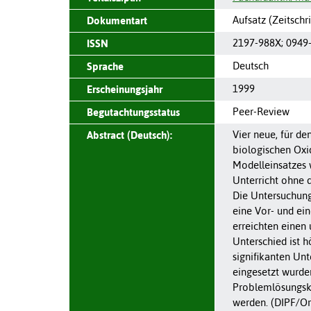
Aufsatz (Zeitschri
Dokumentart
2197-988X
;
0949
ISSN
Deutsch
Sprache
1999
Erscheinungsjahr
Peer-Review
Begutachtungsstatus
Vier neue, für d
Abstract (Deutsch):
biologischen Oxid
Modelleinsatzes w
Unterricht ohne 
Die Untersuchung
eine Vor- und ei
erreichten einen
Unterschied ist h
signifikanten Unt
eingesetzt wurde
Problemlösungsko
werden. (DIPF/Or