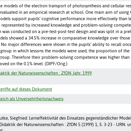
e models of the electron transport of photosynthesis and cellular re
evaluated in an empirical research at school. One main aim of using
odels support pupils’ cognitive performance more effectively than l
represented by increased knowledge and problem-solving competenc
was conducted on a pre-test-post-test design and was split in a prel
odels showed a 34.5% increase in comparative knowledge over those t
t. No major differences were shown in the pupils’ ability to recall 
 group in which lessons the models were used, the proportion of the
roup. Therefore their problem-solving competence was higher than i
roved on the 0.1% level. (DIPF/Orig.)
idaktik der Naturwissenschaften : ZfDN Jahr: 1999
griffe auf dieses Dokument
ich als Unversehrtheitsnachweis
autke, Siegfried: Lerneffektivität des Einsatzes gegenständlicher Mod
ür Didaktik der Naturwissenschaften : ZfDN 5 (1999) 1, S. 3-23 - URN:
25