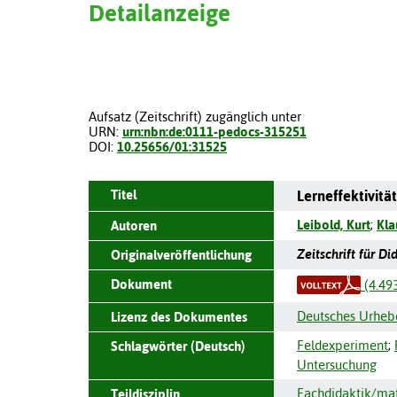
Detailanzeige
Aufsatz (Zeitschrift) zugänglich unter
URN:
urn:nbn:de:0111-pedocs-315251
DOI:
10.25656/01:31525
Titel
Lerneffektivitä
Leibold, Kurt
;
Kla
Autoren
Zeitschrift für D
Originalveröffentlichung
Dokument
(4.49
Deutsches Urheb
Lizenz des Dokumentes
Feldexperiment
;
Schlagwörter (Deutsch)
Untersuchung
Fachdidaktik/mat
Teildisziplin