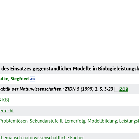
t des Einsatzes gegenständlicher Modelle in Biologieleistun
utke, Siegfried
idaktik der Naturwissenschaften : ZfDN 5 (1999) 1, S. 3-23
3 KB)
errecht
Problemlösen
;
Sekundarstufe II
;
Lernerfolg
;
Modellbildung
;
Leistungs
hematisch-naturwissenschaftliche Fächer