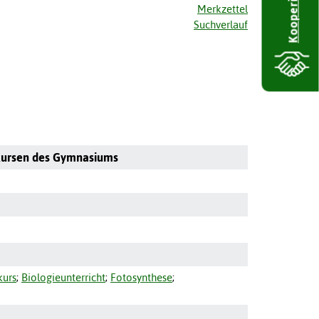
Kooperieren
Merkzettel
Suchverlauf
gskursen des Gymnasiums
kurs
;
Biologieunterricht
;
Fotosynthese
;