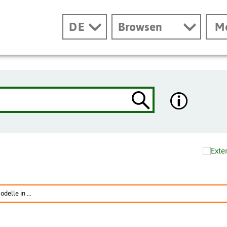
DE
Browsen
M
delle in ...