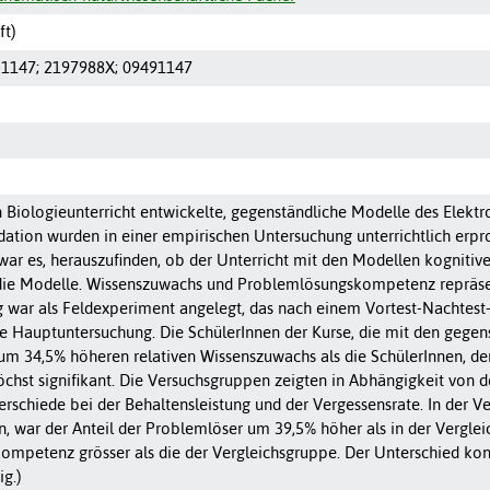
ft)
-1147
;
2197988X
;
09491147
en Biologieunterricht entwickelte, gegenständliche Modelle des Elekt
ation wurden in einer empirischen Untersuchung unterrichtlich erpro
ar es, herauszufinden, ob der Unterricht mit den Modellen kognitive 
die Modelle. Wissenszuwachs und Problemlösungskompetenz repräsent
 war als Feldexperiment angelegt, das nach einem Vortest-Nachtest-D
ne Hauptuntersuchung. Die SchülerInnen der Kurse, die mit den gegen
 um 34,5% höheren relativen Wissenszuwachs als die SchülerInnen, der
öchst signifikant. Die Versuchsgruppen zeigten in Abhängigkeit von 
erschiede bei der Behaltensleistung und der Vergessensrate. In der V
n, war der Anteil der Problemlöser um 39,5% höher als in der Vergle
mpetenz grösser als die der Vergleichsgruppe. Der Unterschied konn
ig.)