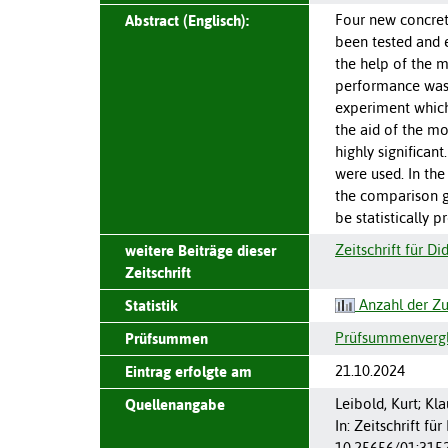
Four new concret
Abstract (Englisch):
been tested and 
the help of the m
performance was 
experiment which 
the aid of the m
highly significan
were used. In the
the comparison g
be statistically p
Zeitschrift für D
weitere Beiträge dieser
Zeitschrift
Anzahl der Zu
Statistik
Prüfsummenvergle
Prüfsummen
21.10.2024
Eintrag erfolgte am
Leibold, Kurt; Kl
Quellenangabe
In: Zeitschrift f
10.25656/01:315