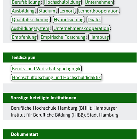
Berufsbildung
;
Hochschulbildung
;
Unternehmen
;
Ausbildung
;
Studium
;
Lernort
;
Lernortkooperation
;
Qualitätssicherung
;
Hybridisierung
;
Duales
Ausbildungssystem
;
Unternehmenskooperation
;
Empfehlung
;
Empirische Forschung
;
Hamburg
Teildisziplin
Berufs- und Wirtschaftspädagogik
Hochschulforschung und Hochschuldidaktik
Sonstige beteiligte Institutionen
Berufliche Hochschule Hamburg (BHH); Hamburger
Institut für Berufliche Bildung (HIBB); Stadt Hamburg
Dokumentart