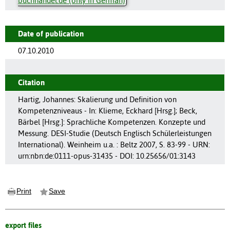
buchhandel.de (only in German)
Date of publication
07.10.2010
Citation
Hartig, Johannes: Skalierung und Definition von
Kompetenzniveaus - In: Klieme, Eckhard [Hrsg.]; Beck,
Bärbel [Hrsg.]: Sprachliche Kompetenzen. Konzepte und
Messung. DESI-Studie (Deutsch Englisch Schülerleistungen
International). Weinheim u.a. : Beltz 2007, S. 83-99 - URN:
urn:nbn:de:0111-opus-31435 - DOI: 10.25656/01:3143
Print
Save
export files