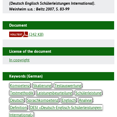
(Deutsch Englisch Schülerleistungen International).
Weinheim u.a. : Beltz 2007, S. 83-99
Document
(242 KB)
License of the document
In copyright
Keywords (German)
Kompetenz
;
Skalierung
;
Testauswertung
;
Testmethodik
;
Leistungsbeurteilung
;
Schülerleistung
;
Deutsch
;
Sprachkompetenz
;
Englisch
;
Analyse
;
Definition
;
DESI <Deutsch-Englisch-Schülerleistungen-
International>