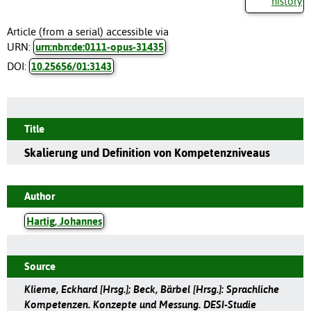
history
Article (from a serial) accessible via
URN:
urn:nbn:de:0111-opus-31435
DOI:
10.25656/01:3143
Title
Skalierung und Definition von Kompetenzniveaus
Author
Hartig, Johannes
Source
Klieme, Eckhard [Hrsg.]; Beck, Bärbel [Hrsg.]: Sprachliche
Kompetenzen. Konzepte und Messung. DESI-Studie