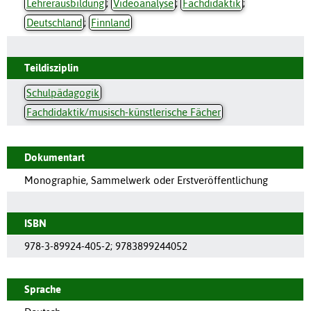
Lehrerausbildung
;
Videoanalyse
;
Fachdidaktik
;
Deutschland
;
Finnland
Teildisziplin
Schulpädagogik
Fachdidaktik/musisch-künstlerische Fächer
Dokumentart
Monographie, Sammelwerk oder Erstveröffentlichung
ISBN
978-3-89924-405-2
;
9783899244052
Sprache