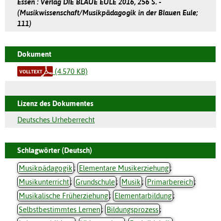
Essen : Verlag DIE BLAUE EULE 2016, 256 S. -
(Musikwissenschaft/Musikpädagogik in der Blauen Eule;
111)
Dokument
(4.570 KB)
Lizenz des Dokumentes
Deutsches Urheberrecht
Schlagwörter (Deutsch)
Musikpädagogik
;
Elementare Musikerziehung
;
Musikunterricht
;
Grundschule
;
Musik
;
Primarbereich
;
Musikalische Früherziehung
;
Elementarbildung
;
Selbstbestimmtes Lernen
;
Bildungsprozess
;