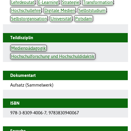
Lehrdeputat
;
E-Learning
;
Strategie
;
Transformation
;
Hochschullehre
;
Digitale Medien
;
Selbststudium
;
Selbstorganisation
;
Universität
;
Potsdam
Teildisziplin
Medienpädagogik
Hochschulforschung und Hochschuldidaktik
Dokumentart
Aufsatz (Sammelwerk)
ISBN
978-3-8309-4006-7; 9783830940067
Sprache