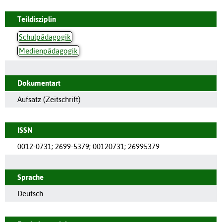
Teildisziplin
Schulpädagogik
Medienpädagogik
Dokumentart
Aufsatz (Zeitschrift)
ISSN
0012-0731
;
2699-5379
;
00120731
;
26995379
Sprache
Deutsch