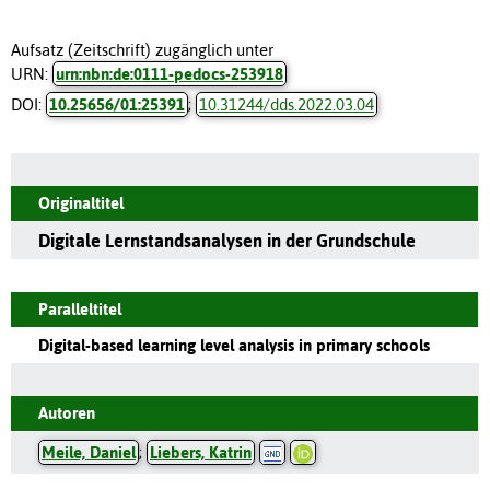
Aufsatz (Zeitschrift) zugänglich unter
URN:
urn:nbn:de:0111-pedocs-253918
DOI:
10.25656/01:25391
;
10.31244/dds.2022.03.04
Originaltitel
Digitale Lernstandsanalysen in der Grundschule
Paralleltitel
Digital-based learning level analysis in primary schools
Autoren
Meile, Daniel
;
Liebers, Katrin