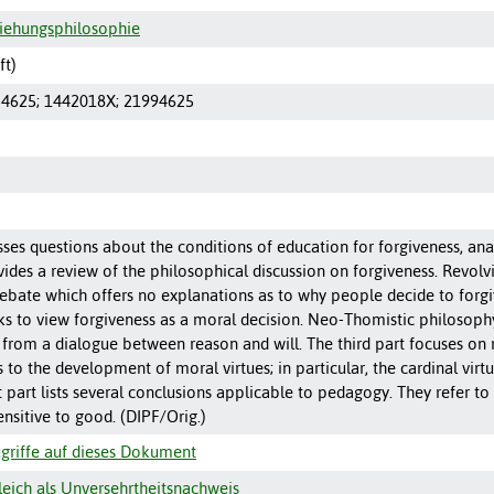
ziehungsphilosophie
ft)
-4625
;
1442018X
;
21994625
sses questions about the conditions of education for forgiveness, an
ovides a review of the philosophical discussion on forgiveness. Revo
a debate which offers no explanations as to why people decide to forgiv
eks to view forgiveness as a moral decision. Neo-Thomistic philosophy 
 from a dialogue between reason and will. The third part focuses on r
 to the development of moral virtues; in particular, the cardinal virtu
st part lists several conclusions applicable to pedagogy. They refer t
ensitive to good. (DIPF/Orig.)
griffe auf dieses Dokument
ich als Unversehrtheitsnachweis