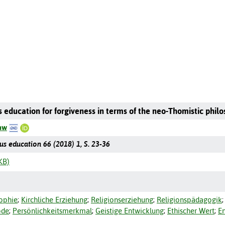
 education for forgiveness in terms of the neo-Thomistic phil
aw
ous education 66 (2018) 1, S. 23-36
KB)
ophie
;
Kirchliche Erziehung
;
Religionserziehung
;
Religionspädagogik
ode
;
Persönlichkeitsmerkmal
;
Geistige Entwicklung
;
Ethischer Wert
;
E