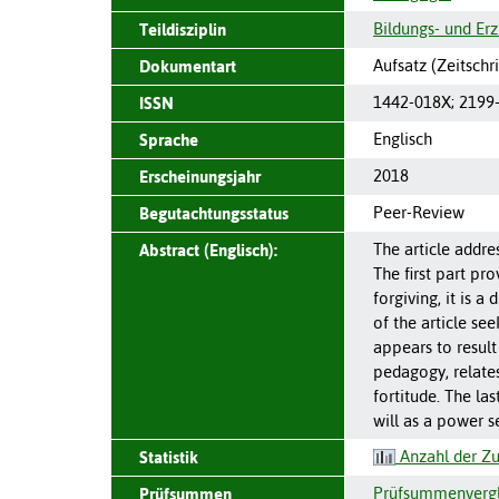
Bildungs- und Er
Teildisziplin
Aufsatz (Zeitschri
Dokumentart
1442-018X
;
2199
ISSN
Englisch
Sprache
2018
Erscheinungsjahr
Peer-Review
Begutachtungsstatus
The article addre
Abstract (Englisch):
The first part pr
forgiving, it is 
of the article se
appears to result
pedagogy, relates
fortitude. The la
will as a power s
Anzahl der Zu
Statistik
Prüfsummenvergle
Prüfsummen