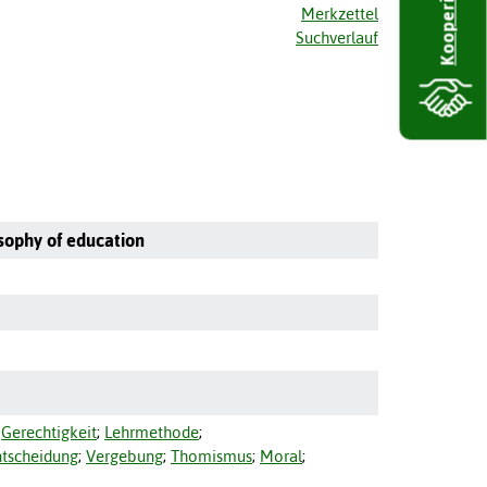
Kooperieren
Merkzettel
Suchverlauf
osophy of education
;
Gerechtigkeit
;
Lehrmethode
;
ntscheidung
;
Vergebung
;
Thomismus
;
Moral
;