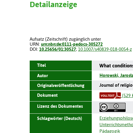
Detailanzeige
Aufsatz (Zeitschrift) zugänglich unter
URN:
urn:nbn:de:0111-pedocs-305272
DOI:
10.25656/01:30527
;
10.1007/s40839-018-0054-z
Titel
What conditions
Horowski, Jarosł
Autor
Journal of religi
Originalveröffentlichung
Dokument
(529 
Lizenz des Dokumentes
Erziehungsphilos
Schlagwörter (Deutsch)
Unterrichtsmeth
Pädagogik