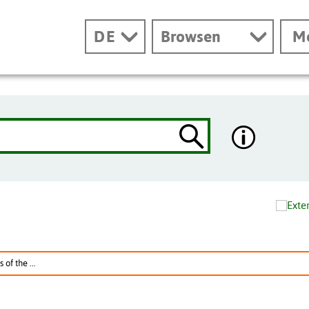
DE
Browsen
M
of the ...