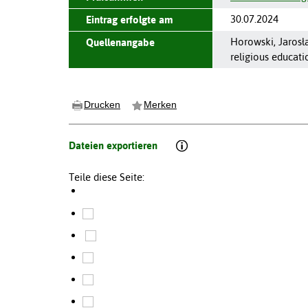
30.07.2024
Eintrag erfolgte am
Horowski, Jarosła
Quellenangabe
religious educat
Drucken
Merken
Dateien exportieren
Teile diese Seite: