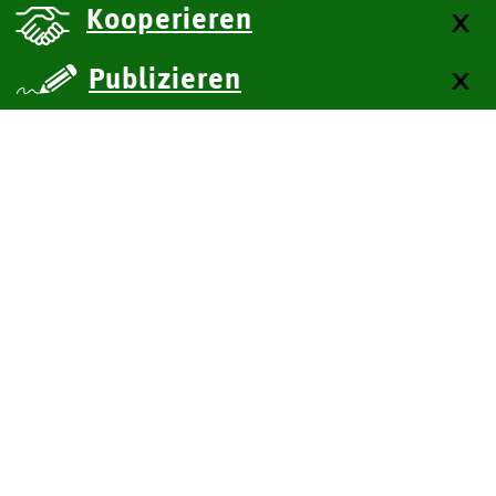
Kooperieren
Publizieren
über uns
Kontakt
Impressum
Datenschutz
Barrierefreiheit
SiteMap
Technische Dokumentation
Zum Seitenanfang
BITV-Feedback
Leichte Sprache