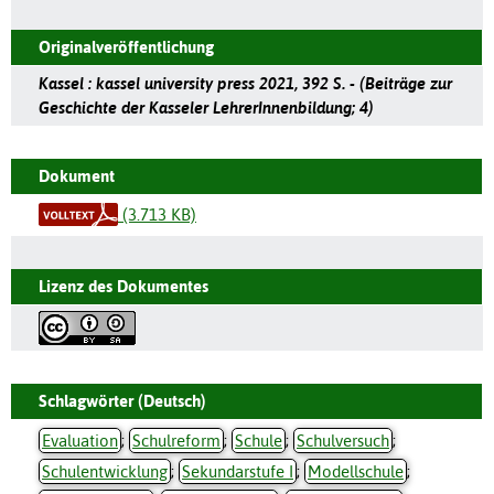
Originalveröffentlichung
Kassel : kassel university press 2021, 392 S. - (Beiträge zur
Geschichte der Kasseler LehrerInnenbildung; 4)
Dokument
(3.713 KB)
Lizenz des Dokumentes
Schlagwörter (Deutsch)
Evaluation
;
Schulreform
;
Schule
;
Schulversuch
;
Schulentwicklung
;
Sekundarstufe I
;
Modellschule
;