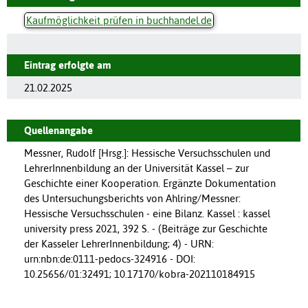
Kaufmöglichkeit prüfen in buchhandel.de
Eintrag erfolgte am
21.02.2025
Quellenangabe
Messner, Rudolf [Hrsg.]: Hessische Versuchsschulen und
LehrerInnenbildung an der Universität Kassel – zur
Geschichte einer Kooperation. Ergänzte Dokumentation
des Untersuchungsberichts von Ahlring/Messner:
Hessische Versuchsschulen - eine Bilanz. Kassel : kassel
university press 2021, 392 S. - (Beiträge zur Geschichte
der Kasseler LehrerInnenbildung; 4) - URN:
urn:nbn:de:0111-pedocs-324916 - DOI:
10.25656/01:32491; 10.17170/kobra-202110184915