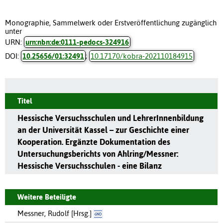
Monographie, Sammelwerk oder Erstveröffentlichung zugänglich
unter
URN:
urn:nbn:de:0111-pedocs-324916
DOI:
10.25656/01:32491
;
10.17170/kobra-202110184915
Titel
Hessische Versuchsschulen und LehrerInnenbildung
an der Universität Kassel – zur Geschichte einer
Kooperation. Ergänzte Dokumentation des
Untersuchungsberichts von Ahlring/Messner:
Hessische Versuchsschulen - eine Bilanz
Weitere Beteiligte
Messner, Rudolf [Hrsg.]