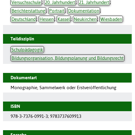
Versuchsschule
;
20. Jahrhundert
;
21. Jahrhundert
;
Berichterstattung
;
Portrait
;
Dokumentation
;
Deutschland
;
Hessen
;
Kassel
;
Neukirchen
;
Wiesbaden
Teildisziplin
Schulpädagogik
Bildungsorganisation, Bildungsplanung und Bildungsrecht
Dokumentart
Monographie, Sammelwerk oder Erstveröffentlichung
ISBN
978-3-7376-0991-3
;
9783737609913
Sprache