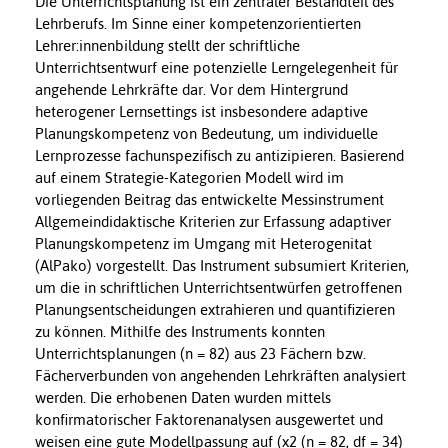
Die Unterrichtsplanung ist ein zentraler Bestandteil des
Lehrberufs. Im Sinne einer kompetenzorientierten
Lehrer:innenbildung stellt der schriftliche
Unterrichtsentwurf eine potenzielle Lerngelegenheit für
angehende Lehrkräfte dar. Vor dem Hintergrund
heterogener Lernsettings ist insbesondere adaptive
Planungskompetenz von Bedeutung, um individuelle
Lernprozesse fachunspezifisch zu antizipieren. Basierend
auf einem Strategie-Kategorien Modell wird im
vorliegenden Beitrag das entwickelte Messinstrument
Allgemeindidaktische Kriterien zur Erfassung adaptiver
Planungskompetenz im Umgang mit Heterogenitat
(AlPako) vorgestellt. Das Instrument subsumiert Kriterien,
um die in schriftlichen Unterrichtsentwürfen getroffenen
Planungsentscheidungen extrahieren und quantifizieren
zu können. Mithilfe des Instruments konnten
Unterrichtsplanungen (n = 82) aus 23 Fächern bzw.
Fächerverbunden von angehenden Lehrkräften analysiert
werden. Die erhobenen Daten wurden mittels
konfirmatorischer Faktorenanalysen ausgewertet und
weisen eine gute Modellpassung auf (x2 (n = 82, df = 34)