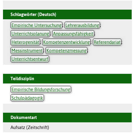
Schlagwörter (Deutsch)
Empirische Untersuchung
;
Lehrerausbildung
;
Unterrichtsplanung
;
Anpassungsfähigkeit
;
Heterogenität
;
Kompetenzentwicklung
;
Referendariat
;
Messinstrument
;
Kompetenzmessung
;
Unterrichtsentwurf
Teildisziplin
Empirische Bildungsforschung
Schulpädagogik
Dokumentart
Aufsatz (Zeitschrift)