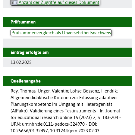
Anzahl der Zugriffe auf dieses Dokument
Prüfsummen
Prüfsummenvergleich als Unversehrtheitsnachweis
Eintrag erfolgte am
13.02.2025
Quellenangabe
Rey, Thomas; Unger, Valentin; Lohse-Bossenz, Hendrik:
Allgemeindidaktische Kriterien zur Erfassung adaptiver
Planungskompetenz im Umgang mit Heterogenität
(AlPako). Validierung eines Testinstruments - In: Journal
for educational research online 15 (2023) 2, S. 183-204 -
URN: urn:nbn:de:0111-pedocs-324970 - DOI:
10.25656/01:32497; 10.31244/jero.2023.02.03