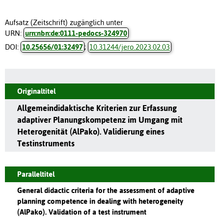
Aufsatz (Zeitschrift) zugänglich unter
URN:
urn:nbn:de:0111-pedocs-324970
DOI:
10.25656/01:32497
;
10.31244/jero.2023.02.03
Originaltitel
Allgemeindidaktische Kriterien zur Erfassung
adaptiver Planungskompetenz im Umgang mit
Heterogenität (AlPako). Validierung eines
Testinstruments
Paralleltitel
General didactic criteria for the assessment of adaptive
planning competence in dealing with heterogeneity
(AlPako). Validation of a test instrument