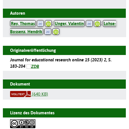
Autoren
Rey, Thomas
;
Unger, Valentin
;
Lohse-
Bossenz, Hendrik
Originalveröffentlichung
Journal for educational research online 15 (2023) 2, S.
183-204
Dokument
(640 KB)
Lizenz des Dokumentes