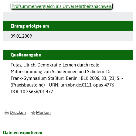
Prüfsummenvergleich als Unversehrtheitsnachweis
Eintrag erfolgte am
09.01.2009
Quellenangabe
Tutas, Ulrich: Demokratie-Lernen durch reale
Mitbestimmung von Schülerinnen und Schülern. Dr.-
Frank-Gymnasium Staßfurt. Berlin : BLK 2006, 33, [21] S. -
(Praxisbausteine) - URN: urn:nbn:de:0111-opus-4776 -
DOI: 10.25656/01:477
Drucken
Merken
Dateien exportieren