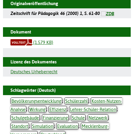
Originalveröffentlichung
Zeitschrift für Pädagogik 46 (2000) 1, S. 61-80
Dokument
(1.579 KB)
Lizenz des Dokumentes
Deutsches Urheberrecht
Schlagwörter (Deutsch)
Bevölkerungsentwicklung
;
Schülerzahl
;
Kosten-Nutzen-
Analyse
;
Wirkung
;
Effizienz
;
Lehrer-Schüler-Relation
;
Schulgebäude
;
Finanzierung
;
Schule
;
Netzwerk
;
Standort
;
Simulation
;
Evaluation
;
Mecklenburg-