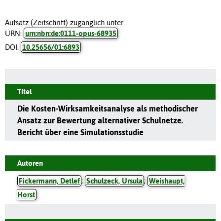
Aufsatz (Zeitschrift) zugänglich unter
URN:
urn:nbn:de:0111-opus-68935
DOI:
10.25656/01:6893
Titel
Die Kosten-Wirksamkeitsanalyse als methodischer
Ansatz zur Bewertung alternativer Schulnetze.
Bericht über eine Simulationsstudie
Autoren
Fickermann, Detlef
;
Schulzeck, Ursula
;
Weishaupt,
Horst