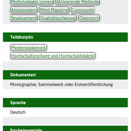
Multimediales Lernen
;
Aktivierende Methode
;
Anreizsystem
;
Mind Mapping
;
Community
Development
;
Qualitätssicherung
;
Österreich
Teildisziplin
Medienpädagogik
Hochschulforschung und Hochschuldidaktik
Dokumentart
Monographie, Sammelwerk oder Erstveröffentlichung
Sprache
Deutsch
Erscheinungsjahr