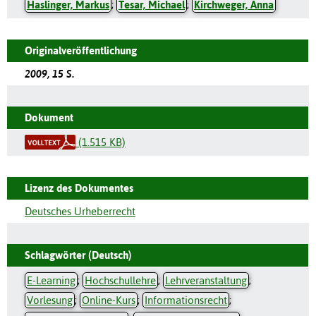
Haslinger, Markus
;
Tesar, Michael
;
Kirchweger, Anna
Originalveröffentlichung
2009, 15 S.
Dokument
(1.515 KB)
Lizenz des Dokumentes
Deutsches Urheberrecht
Schlagwörter (Deutsch)
E-Learning
;
Hochschullehre
;
Lehrveranstaltung
;
Vorlesung
;
Online-Kurs
;
Informationsrecht
;