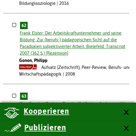
Bildungssoziologie
2016
62
Frank Elster: Der Arbeitskraftunternehmer und seine
Bildung. Zur (berufs-) pädagogischen Sicht auf die
Paradoxien subjektivierter Arbeit. Bielefeld: Transcript
2007 (362 S.) [Rezension]
Gonon, Philipp
Aufsatz (Zeitschrift), Peer-Review, Berufs- und
Wirtschaftspädagogik
2008
63
Rita Casale / Barbara Rendtorff / Sabine Andresen / Vera
Kooperieren
Moser / Annedore Prengel (Hrsg.): Jahrbuch Frauen- und
Geschlechterforschung in der Erziehungswissenschaft.
Geschlechterforschung in der Kritik. Leverkusen: Verlag
Publizieren
Barbara Budrich 2005 (179 S.) [Rezension]