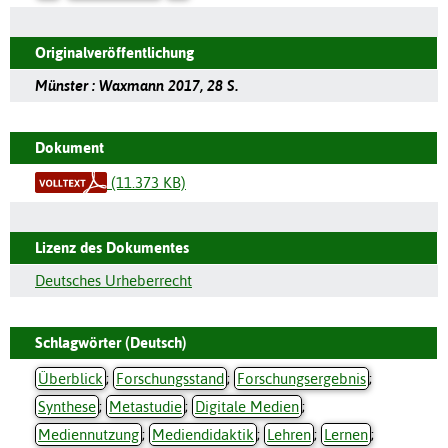
Originalveröffentlichung
Münster : Waxmann 2017, 28 S.
Dokument
(11.373 KB)
Lizenz des Dokumentes
Deutsches Urheberrecht
Schlagwörter (Deutsch)
Überblick
;
Forschungsstand
;
Forschungsergebnis
;
Synthese
;
Metastudie
;
Digitale Medien
;
Mediennutzung
;
Mediendidaktik
;
Lehren
;
Lernen
;