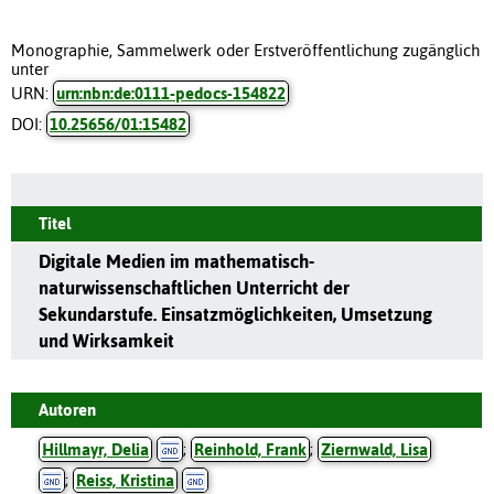
Monographie, Sammelwerk oder Erstveröffentlichung zugänglich
unter
URN:
urn:nbn:de:0111-pedocs-154822
DOI:
10.25656/01:15482
Titel
Digitale Medien im mathematisch-
naturwissenschaftlichen Unterricht der
Sekundarstufe. Einsatzmöglichkeiten, Umsetzung
und Wirksamkeit
Autoren
Hillmayr, Delia
;
Reinhold, Frank
;
Ziernwald, Lisa
;
Reiss, Kristina