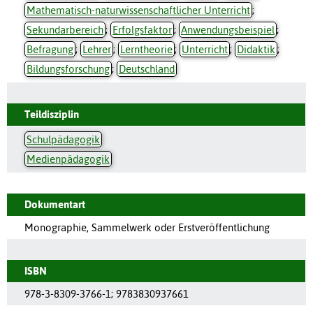
Mathematisch-naturwissenschaftlicher Unterricht
;
Sekundarbereich
;
Erfolgsfaktor
;
Anwendungsbeispiel
;
Befragung
;
Lehrer
;
Lerntheorie
;
Unterricht
;
Didaktik
;
Bildungsforschung
;
Deutschland
Teildisziplin
Schulpädagogik
Medienpädagogik
Dokumentart
Monographie, Sammelwerk oder Erstveröffentlichung
ISBN
978-3-8309-3766-1
;
9783830937661