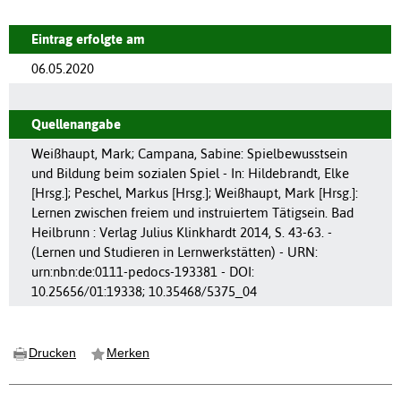
Eintrag erfolgte am
06.05.2020
Quellenangabe
Weißhaupt, Mark; Campana, Sabine: Spielbewusstsein
und Bildung beim sozialen Spiel - In: Hildebrandt, Elke
[Hrsg.]; Peschel, Markus [Hrsg.]; Weißhaupt, Mark [Hrsg.]:
Lernen zwischen freiem und instruiertem Tätigsein. Bad
Heilbrunn : Verlag Julius Klinkhardt 2014, S. 43-63. -
(Lernen und Studieren in Lernwerkstätten) - URN:
urn:nbn:de:0111-pedocs-193381 - DOI:
10.25656/01:19338; 10.35468/5375_04
Drucken
Merken