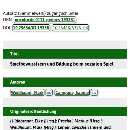
Aufsatz (Sammelwerk) zugänglich unter
URN:
urn:nbn:de:0111-pedocs-193381
DOI:
10.25656/01:19338
;
10.35468/5375_04
Titel
Spielbewusstsein und Bildung beim sozialen Spiel
Autoren
Weißhaupt, Mark
;
Campana, Sabine
Originalveröffentlichung
Hildebrandt, Elke [Hrsg.]; Peschel, Markus [Hrsg.];
Weißhaupt, Mark [Hrsg.]: Lernen zwischen freiem und