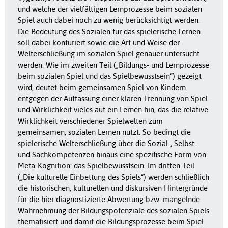
und welche der vielfältigen Lernprozesse beim sozialen
Spiel auch dabei noch zu wenig berücksichtigt werden.
Die Bedeutung des Sozialen für das spielerische Lernen
soll dabei konturiert sowie die Art und Weise der
Welterschließung im sozialen Spiel genauer untersucht
werden. Wie im zweiten Teil („Bildungs- und Lernprozesse
beim sozialen Spiel und das Spielbewusstsein“) gezeigt
wird, deutet beim gemeinsamen Spiel von Kindern
entgegen der Auffassung einer klaren Trennung von Spiel
und Wirklichkeit vieles auf ein Lernen hin, das die relative
Wirklichkeit verschiedener Spielwelten zum
gemeinsamen, sozialen Lernen nutzt. So bedingt die
spielerische Welterschließung über die Sozial-, Selbst-
und Sachkompetenzen hinaus eine spezifische Form von
Meta-Kognition: das Spielbewusstsein. Im dritten Teil
(„Die kulturelle Einbettung des Spiels“) werden schließlich
die historischen, kulturellen und diskursiven Hintergründe
für die hier diagnostizierte Abwertung bzw. mangelnde
Wahrnehmung der Bildungspotenziale des sozialen Spiels
thematisiert und damit die Bildungsprozesse beim Spiel