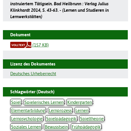
instruiertem Tätigsein. Bad Heilbrunn : Verlag Julius
Klinkhardt 2014, S. 43-63. - (Lernen und Studieren in
Lernwerkstätten)
Dokument
(157 KB)
Lizenz des Dokumentes
Deutsches Urheberrecht
Schlagwörter (Deutsch)
Spiel
;
Spielerisches Lernen
;
Kindergarten
;
Elementarbildung
;
Lernprozess
;
Lernen
;
Lernpsychologie
;
Spielpädagogik
;
Spieltheorie
;
Soziales Lernen
;
Bewusstsein
;
Frühpädagogik
;