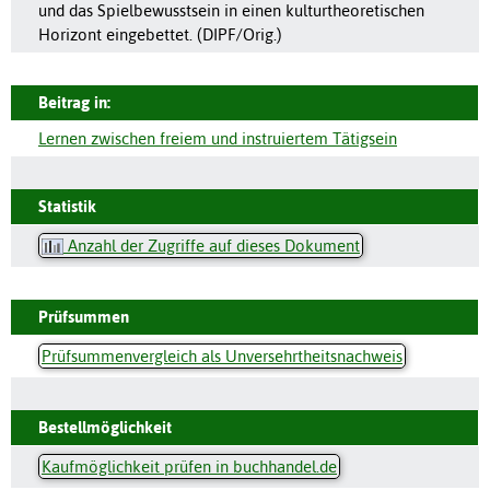
und das Spielbewusstsein in einen kulturtheoretischen
Horizont eingebettet. (DIPF/Orig.)
Beitrag in:
Lernen zwischen freiem und instruiertem Tätigsein
Statistik
Anzahl der Zugriffe auf dieses Dokument
Prüfsummen
Prüfsummenvergleich als Unversehrtheitsnachweis
Bestellmöglichkeit
Kaufmöglichkeit prüfen in buchhandel.de