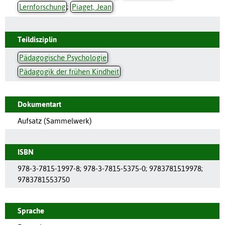
Lernforschung
;
Piaget, Jean
Teildisziplin
Pädagogische Psychologie
Pädagogik der frühen Kindheit
Dokumentart
Aufsatz (Sammelwerk)
ISBN
978-3-7815-1997-8; 978-3-7815-5375-0; 9783781519978;
9783781553750
Sprache