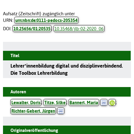
Aufsatz (Zeitschrift) zugänglich unter
URN:
urn:nbn:de:0111-pedocs-205354
DOI:
10.25656/01:20535
;
10.35468/jlb-02-2020_06
Titel
Lehrer*innenbildung digital und disziplinverbindend.
Die Toolbox Lehrerbildung
Autoren
Lewalter, Doris
;
Titze, Silke
;
Bannert, Maria
;
Richter-Gebert, Jürgen
Originalveröffentlichung