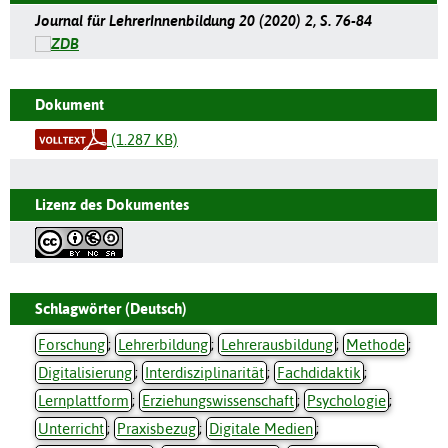
Journal für LehrerInnenbildung 20 (2020) 2, S. 76-84
Dokument
(1.287 KB)
Lizenz des Dokumentes
Schlagwörter (Deutsch)
Forschung
;
Lehrerbildung
;
Lehrerausbildung
;
Methode
;
Digitalisierung
;
Interdisziplinarität
;
Fachdidaktik
;
Lernplattform
;
Erziehungswissenschaft
;
Psychologie
;
Unterricht
;
Praxisbezug
;
Digitale Medien
;