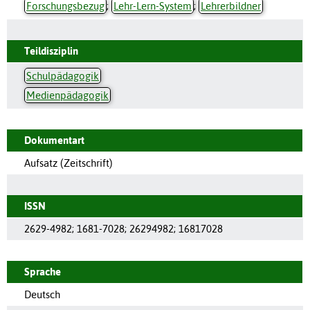
Forschungsbezug
;
Lehr-Lern-System
;
Lehrerbildner
Teildisziplin
Schulpädagogik
Medienpädagogik
Dokumentart
Aufsatz (Zeitschrift)
ISSN
2629-4982
;
1681-7028
;
26294982
;
16817028
Sprache
Deutsch